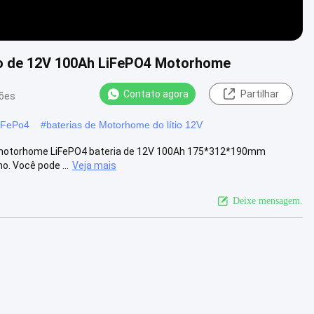
ítio de 12V 100Ah LiFePO4 Motorhome
Contato agora
Partilhar
iões
iFePo4
#
baterias de Motorhome do lítio 12V
do motorhome LiFePO4 bateria de 12V 100Ah 175*312*190mm
o. Você pode ...
Veja mais
Deixe mensagem.