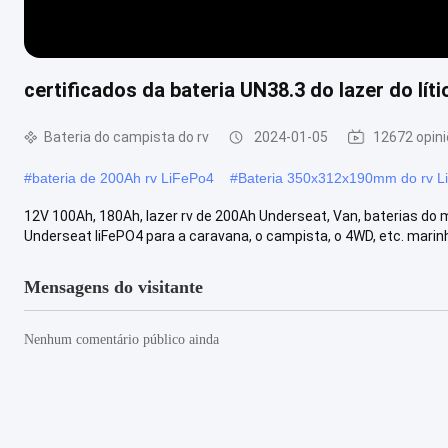
certificados da bateria UN38.3 do lazer do l
Bateria do campista do rv
2024-01-05
12672 opin
#
bateria de 200Ah rv LiFePo4
#
Bateria 350x312x190mm do rv L
12V 100Ah, 180Ah, lazer rv de 200Ah Underseat, Van, baterias 
Underseat liFePO4 para a caravana, o campista, o 4WD, etc. marinh
Mensagens do visitante
Nenhum comentário público ainda