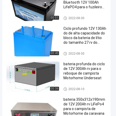
Bluetooth 12V 100Ah
LifePO4 para o fuzileiro
naval do rv
Bateria do campista do rv
00:51
2022-08-30
Ciclo profundo 12V 130Ah
do de alta capacidade do
bloco da bateria de lítio
do tamanho 27 rv do
grupo
Bateria do campista do rv
00:45
2022-08-30
bateria profunda do ciclo
de 12V 300Ah rv para o
reboque de campista
Motorhome Underseat
Bateria do campista do rv
00:36
2022-08-10
bateria 350x312x190mm
de 12V 200Ah rv LiFePo4
para o campista de
Motorhome da caravana