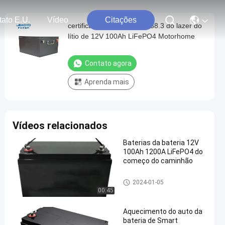
ato E.U.
Vídeo
Citações
certificados da bateria UN38.3 do lazer do
lítio de 12V 100Ah LiFePO4 Motorhome
Contato agora
Aprenda mais
Vídeos relacionados
Baterias da bateria 12V
100Ah 1200A LiFePO4 do
começo do caminhão
Substituição de baterias de au
2024-01-05
tomóveis
00:45
Aquecimento do auto da
bateria de Smart