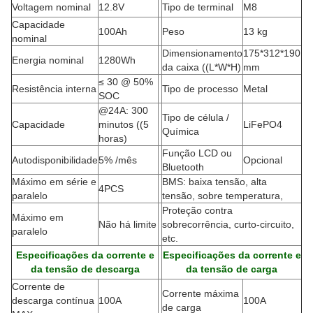
Voltagem nominal
12.8V
Tipo de terminal
M8
Capacidade
100Ah
Peso
13 kg
nominal
Dimensionamento
175*312*190
Energia nominal
1280Wh
da caixa ((L*W*H
)
mm
≤ 30 @ 50%
Resistência interna
Tipo de processo
Metal
SOC
@24A: 300
Tipo de célula /
Capacidade
minutos ((5
LiFePO4
Química
horas)
Função LCD ou
Autodisponibilidade
5% /mês
Opcional
Bluetooth
Máximo em série e
BMS: baixa tensão, alta
4PCS
paralelo
tensão, sobre temperatura,
Proteção contra
Máximo em
Não há limite
sobrecorrência, curto-circuito,
paralelo
etc.
Especificações da corrente e
Especificações da corrente e
da tensão de descarga
da tensão de carga
Corrente de
Corrente máxima
descarga contínua
100A
100A
de carga