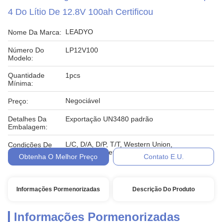
4 Do Lítio De 12.8V 100ah Certificou
LEADYO
Nome Da Marca:
Número Do
LP12V100
Modelo:
Quantidade
1pcs
Mínima:
Negociável
Preço:
Detalhes Da
Exportação UN3480 padrão
Embalagem:
L/C, D/A, D/P, T/T, Western Union,
Condições De
MoneyGram, em linha
Pagamento:
Obtenha O Melhor Preço
Contato E.U.
Informações Pormenorizadas
Descrição Do Produto
Informações Pormenorizadas