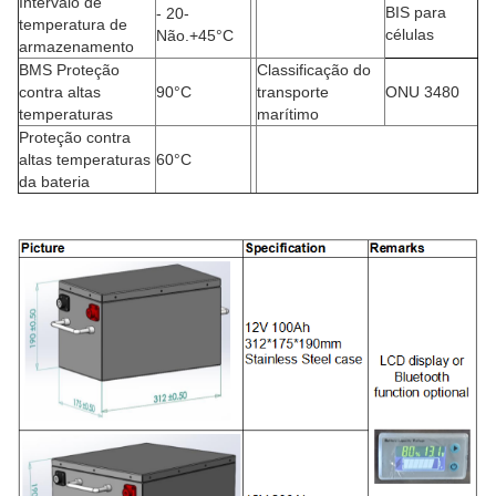
Intervalo de
BIS para
- 20
-
temperatura de
células
Não.
+45
°C
armazenamento
BMS Proteção
Classificação do
contra altas
90
°C
transporte
ONU 3480
temperaturas
marítimo
Proteção contra
altas temperaturas
60
°C
da bateria