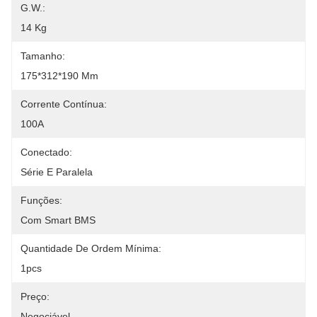
G.W.:
14 Kg
Tamanho:
175*312*190 Mm
Corrente Contínua:
100A
Conectado:
Série E Paralela
Funções:
Com Smart BMS
Quantidade De Ordem Mínima:
1pcs
Preço:
Negociável