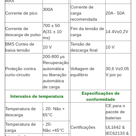
MAX
Corrente de
300A
Corrente de pico
carga
20A - 50A
recomendada
700 ± 50
Corrente de
Fim da tensão de
A
(
31 ± 10
14.4V±0,2V
descarga de pulso
carga
ms)
BMS Cortes de
Tensão de
10 V
10 V
baixa tensão
descarga final
200-800 μs
Recuperação
Proteção contra
automática
Voltagem de
30,6 V±0,05
curto-circuito
ou liberação
equilíbrio
V por pc
automática
de carga
Especificações de
Intervalos de temperatura
conformidade
CE para o
Temperatura de
- 20
- Não.
+
pacote de
descarga
65
°C
baterias
Temperatura de
- 20
-
Certificações
UL1642 &
carga
Não.
+45
°C
IEC62133 &