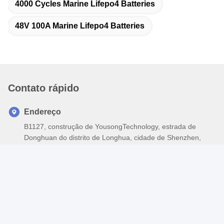
4000 Cycles Marine Lifepo4 Batteries
48V 100A Marine Lifepo4 Batteries
Contato rápido
Endereço
B1127, construção de YousongTechnology, estrada de
Donghuan do distrito de Longhua, cidade de Shenzhen,
China
Telefone
13926595297--13926595297
E-mail
leadyo@leadyo-battery.com