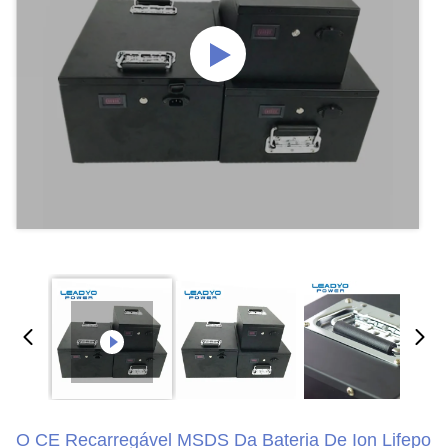
O CE Recarregável MSDS Da Bateria De Ion Lifepo